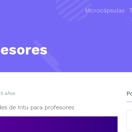
Microcápsulas
fesores
P
 5 años
des de Intu para profesores