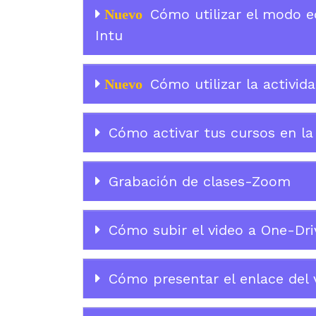
Cómo utilizar el modo ed
Nuevo
Intu
Cómo utilizar la activida
Nuevo
Cómo activar tus cursos en la
Grabación de clases-Zoom
Cómo subir el video a One-Dri
Cómo presentar el enlace del 