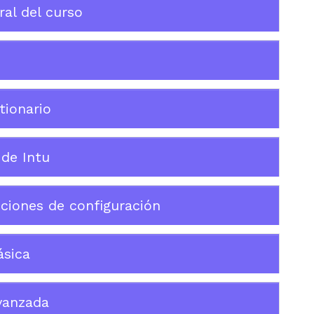
al del curso
tionario
 de Intu
ciones de configuración
ásica
vanzada