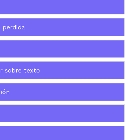
o
a perdida
ar sobre texto
ión