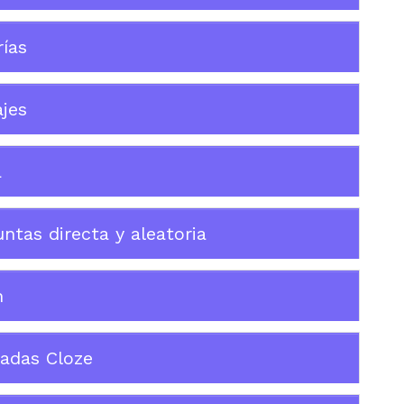
ías
jes
a
tas directa y aleatoria
n
adas Cloze