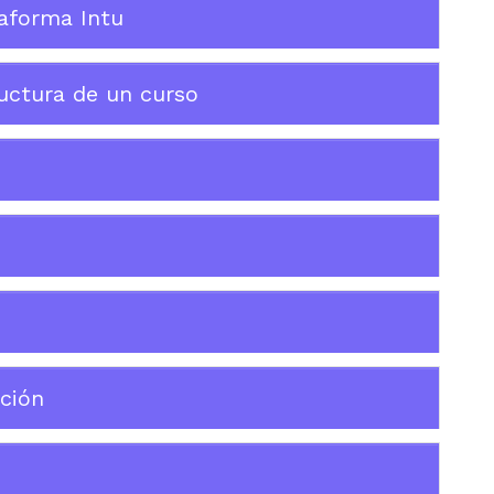
aforma Intu
uctura de un curso
ción