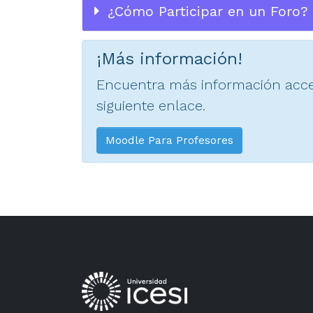
¿Cómo Participar en un Foro?
¡Más información!
Encuentra más información acced
siguiente enlace.
Moodle Para Profesores