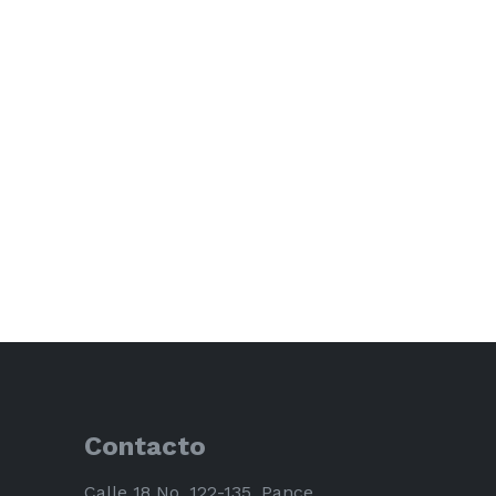
Contacto
Calle 18 No. 122-135, Pance